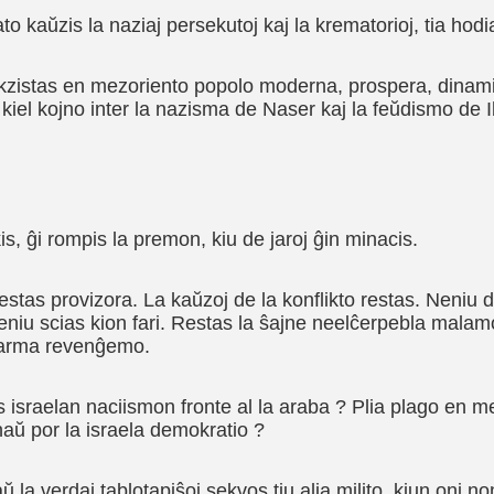
to kaŭzis la naziaj persekutoj kaj la krematorioj, tia ho
kzistas en mezoriento popolo moderna, prospera, dinamik
a kiel kojno inter la nazisma de Naser kaj la feŭdismo de 
is, ĝi rompis la premon, kiu de jaroj ĝin minacis.
u estas provizora. La kaŭzoj de la konflikto restas. Neni
 neniu scias kion fari. Restas la ŝajne neelĉerpebla malamo
 varma revenĝemo.
s israelan naciismon fronte al la araba ? Plia plago en m
aŭ por la israela demokratio ?
aŭ la verdaj tablotapiŝoj sekvos tiu alia milito, kiun oni 