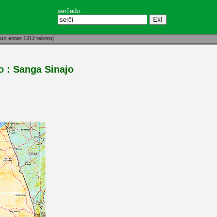
serĉado :
un estas 1312 tekstoj
o : Sanga Sinajo