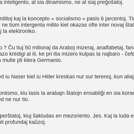
ia inteligento, al sia dinamismo, ne al siaj pre­ĝoŝaloj.
litoj kaj la koncepto « socialismo » pasis 6 jarcentoj. Tia
ne tiom intergenta milito kiel okazas ofte inter novaj ŝtato
j la elektroniko.
 ? Ĉu tiuj 50 milionaj da Araboj mizeraj, analfabetaj, fana
azo kredigi al ili, ke pri ilia mizero kulpas la najbaro - ĉefe
 multe pli klera Germanio.
iu Naser kiel iu Hitler kreskas nur sur tere­noj, kun aliaj p
iismo, kiu lasis la arabajn ŝtatojn ensabliĝi en sia koran
d ne nur tio.
rŝtatoj, kiuj ŝakludas en mezoriento. Jes. Kaj la luda est
pli profundaj kaŭzoj.