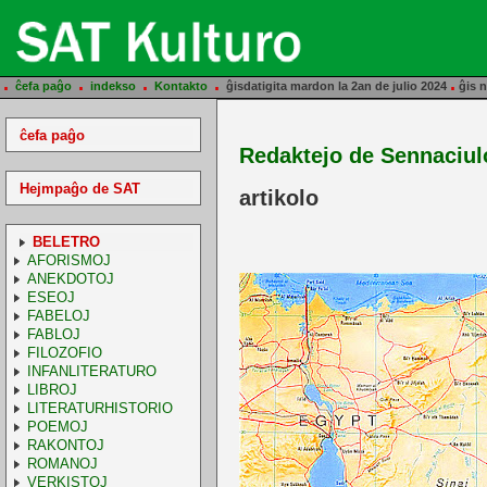
.
.
.
.
.
ĉefa paĝo
indekso
Kontakto
ĝisdatigita mardon la 2an de julio 2024
ĝis n
ĉefa paĝo
Redaktejo de Sennaciul
Hejmpaĝo de SAT
artikolo
BELETRO
AFORISMOJ
ANEKDOTOJ
ESEOJ
FABELOJ
FABLOJ
FILOZOFIO
INFANLITERATURO
LIBROJ
LITERATURHISTORIO
POEMOJ
RAKONTOJ
ROMANOJ
VERKISTOJ