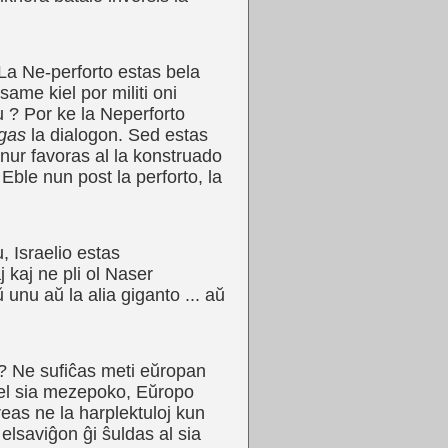
La Ne-perforto estas bela
same kiel por militi oni
tu ? Por ke la Neperforto
igas
la dialogon. Sed estas
 nur favoras al la konstruado
Eble nun post la perforto, la
, Israelio estas
j kaj ne pli ol Naser
 unu aŭ la alia giganto ... aŭ
» ? Ne sufiĉas meti eŭropan
 el sia mezepoko, Eŭropo
eas ne la harplektuloj kun
n elsaviĝon ĝi ŝuldas al sia