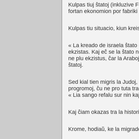
Kulpas tiuj ŝtatoj (inkluzive F
fortan ekonomion por fabriki
Kulpas tiu situacio, kiun krei
« La kreado de israela ŝtato 
ekzistas. Kaj eĉ se la ŝtato n
ne plu ekzistus, ĉar la Araboj
ŝtatoj.
Sed kial tien migris la Judoj,
progromoj, ĉu ne pro tuta tr
« Lia sango refalu sur nin ka
Kaj ĉiam okazas tra la histor
Krome, hodiaŭ, ke la migradon