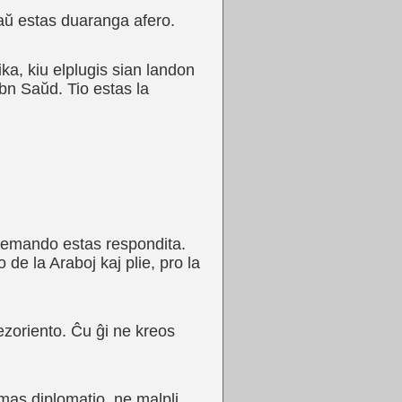
diaŭ estas duaranga afero.
a, kiu elplugis sian landon
Ibn Saŭd. Tio estas la
u demando estas respondita.
 de la Araboj kaj plie, pro la
ezoriento. Ĉu ĝi ne kreos
nomas diplomatio, ne malpli