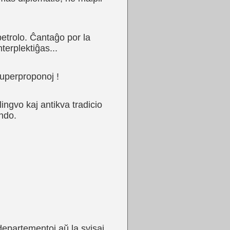
petrolo. Ĉantaĝo por la
terplektiĝas...
superproponoj !
ingvo kaj antikva tradicio
ondo.
 departementoj aŭ la svisaj