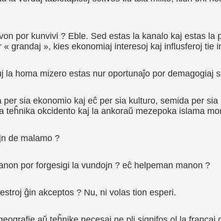
olvon por kunvivi ? Eble. Sed estas la kanalo kaj estas la 
 grandaj », kies ekonomiaj interesoj kaj influsferoj tie in
iuj la homa mizero estas nur oportunaĵo por demagogiaj 
 per sia ekonomio kaj eĉ per sia kulturo, semida per sia l
er la teĥnika okcidento kaj la ankoraŭ mezepoka islama m
ojn de malamo ?
 manon por forgesigi la vundojn ? eĉ helpeman manon ?
 estroj ĝin akceptos ? Nu, ni volas tion esperi.
 geografie aŭ teĥnike necesaj ne pli signifos ol la francaj