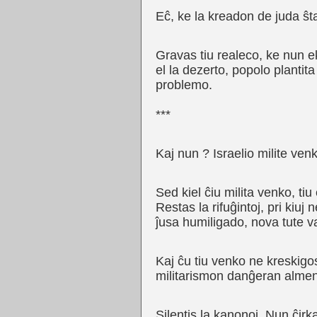
Eĉ, ke la kreadon de juda ŝta
Gravas tiu realeco, ke nun e
el la dezerto, popolo plantit
problemo.
***
Kaj nun ? Israelio milite venk
Sed kiel ĉiu milita venko, ti
Restas la rifuĝintoj, pri kiuj
ĵusa humiligado, nova tute
Kaj ĉu tiu venko ne kreskigo
militarismon danĝeran almen
Silentis la kanonoj. Nun ĉirk