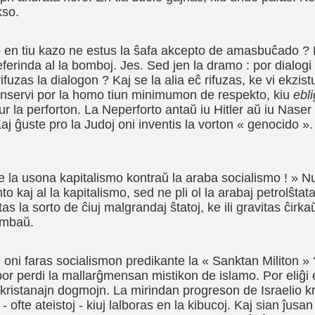
kso.
o en tiu kazo ne estus la ŝafa akcepto de amasbuĉado ? 
eferinda al la bomboj. Jes. Sed jen la dramo : por dialogi 
rifuzas la dialogon ? Kaj se la alia eĉ rifuzas, ke vi ekzis
konservi por la homo tiun minimumon de respekto, kiu
ebl
ur la perforton. La Neperforto antaŭ iu Hitler aŭ iu Naser
aj ĝuste pro la Judoj oni inventis la vorton « genocido ». 
e la usona kapitalismo kontraŭ la araba socialismo ! » Nu
o kaj al la kapitalismo, sed ne pli ol la arabaj petrolŝtata
s la sorto de ĉiuj malgrandaj ŝtatoj, ke ili gravitas ĉirkaŭ
ambaŭ.
u oni faras socialismon predikante la « Sank­tan Militon 
or perdi la mallarĝmensan mistikon de islamo. Por eliĝi
 kristanajn dogmojn. La mirindan progreson de Israelio kr
 - ofte ateistoj - kiuj lalboras en la kibucoj. Kaj sian ĵusa