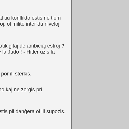
l tiu konflikto estis ne tiom
j, ol milito inter du niveloj
tikigitaj de ambiciaj estroj ?
 la Judo ! - Hitler uzis la
or ili sterkis.
o kaj ne zorgis pri
is pli danĝera ol ili supozis.