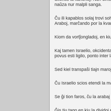
naŭza nur malpli sanga.
Ĉu ili kapablos solaj trovi s
Araboj, marĉando por la kvar «
Kiom da vortĵongladoj, en k
Kaj tamen Israelio, okcidenta
povus esti ligilo, ponto int
Sed kiel transpaŝi tiajn mar
Ĉu Israelio scios etendi la
Se ĝi tion faros, ĉu la arabaj
Ĝis tiu tago en kiu la dividoj