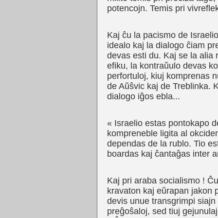
potencojn. Temis pri vivrefle
Kaj ĉu la pacismo de Israeli
idealo kaj la dialogo ĉiam pr
devas esti du. Kaj se la alia 
efiku, la kontraŭulo devas 
perfortuloj, kiuj komprenas n
de Aŭŝvic kaj de Treblinka. K
dialogo iĝos ebla...
« Israelio estas pontokapo d
kompreneble ligita al okcident
dependas de la rublo. Tio esta
boardas kaj ĉantaĝas inter 
Kaj pri araba socialismo ! Ĉ
kravaton kaj eŭrapan jakon p
devis unue transgrimpi siajn
preĝoŝaloj, sed tiuj gejunulaj