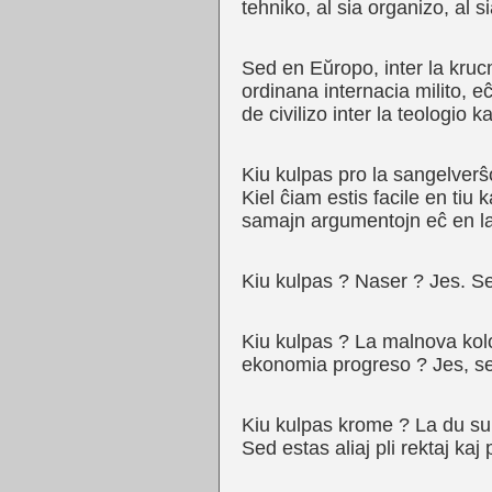
teĥniko, al sia organizo, al s
Sed en Eŭropo, inter la krucmi
ordinana internacia milito, eĉ 
de civilizo inter la teologio ka
Kiu kulpas pro la sangelverŝo
Kiel ĉiam estis facile en tiu k
samajn argumentojn eĉ en la
Kiu kulpas ? Naser ? Jes. Sed 
Kiu kulpas ? La malnova kolon
ekonomia progreso ? Jes, se
Kiu kulpas krome ? La du supe
Sed estas aliaj pli rektaj kaj 