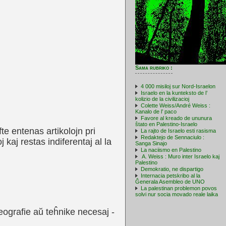
Sama rubriko :
4 000 misiloj sur Nord-Israelon
Israelo en la kunteksto de l’
kolizio de la civilizacioj
Colette Weiss/André Weiss :
Kanalo de l’ paco
Favore al kreado de ununura
ŝtato en Palestino-Israelo
te entenas artikolojn pri
La rajto de Israelo esti rasisma
Redaktejo de Sennaciulo :
 kaj restas indiferentaj al la
Sanga Sinajo
La naciismo en Palestino
A. Weiss : Muro inter Israelo kaj
Palestino
Demokratio, ne dispartigo
Internacia petskribo al la
Ĝenerala Asembleo de UNO
La palestinan problemon povos
solvi nur socia movado reale laika
geografie aŭ teĥnike necesaj -