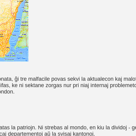
ata, ĝi tre malfacile povas sekvi la aktualecon kaj malof
ifas, ke ni sektane zorgas nur pri niaj internaj problemetoj
mondon.
atas la patriojn. Ni strebas al mondo, en kiu la dividoj - 
ancaj departementoj aŭ la svisaj kantonoj.