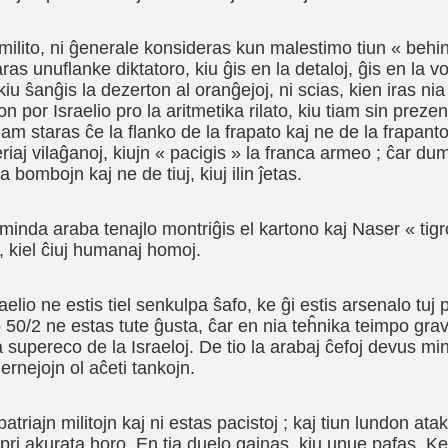
milito, ni ĝenerale konsideras kun malestimo tiun « behin
s unuflanke diktatoro, kiu ĝis en la detaloj, ĝis en la vo
iu ŝanĝis la dezerton al oranĝejoj, ni scias, kien iras nia
 por Israelio pro la aritmetika rilato, kiu tiam sin prezent
am staras ĉe la flanko de la frapato kaj ne de la frapanto 
eriaj vilaĝanoj, kiujn « pacigis » la franca armeo ; ĉar du
la bombojn kaj ne de tiuj, kiuj ilin ĵetas.
minda araba tenajlo montriĝis el kartono kaj Naser « tigr
o, kiel ĉiuj humanaj homoj.
elio ne estis tiel senkulpa ŝafo, ke ĝi estis arsenalo tuj 
 50/2 ne estas tute ĝusta, ĉar en nia teĥnika teimpo grav
ta supereco de la Israeloj. De tio la arabaj ĉefoj devus m
ernejojn ol aĉeti tankojn.
patriajn militojn kaj ni estas pacistoj ; kaj tiun lundon ata
, pri akurata horo. En tia duelo gajnas, kiu unue pafas. Ke