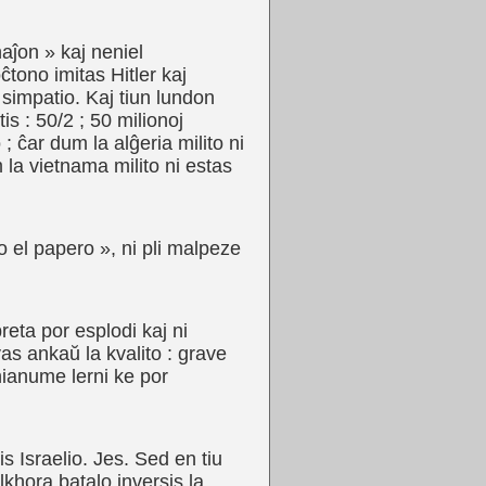
aĵon » kaj neniel
ĉtono imitas Hitler kaj
 simpatio. Kaj tiun lundon
is : 50/2 ; 50 milionoj
; ĉar dum la alĝeria milito ni
m la vietnama milito ni estas
o el papero », ni pli malpeze
preta por esplodi kaj ni
as ankaŭ la kvalito : grave
inianume lerni ke por
kis Israelio. Jes. Sed en tiu
lkhora batalo inversis la