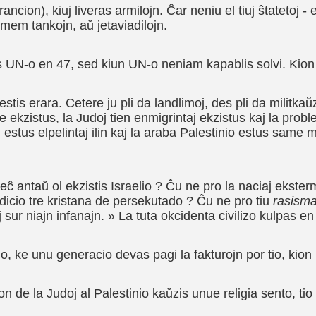
rancion), kiuj liveras armilojn. Ĉar neniu el tiuj ŝtatetoj -
 mem tankojn, aŭ jetaviadilojn.
s UN-o en 47, sed kiun UN-o neniam kapablis solvi. Kion far
estis erara. Cetere ju pli da landlimoj, des pli da militka
e ekzistus, la Judoj tien enmigrintaj ekzistus kaj la probl
 estus elpelintaj ilin kaj la araba Palestinio estus same mi
 eĉ antaŭ ol ekzistis Israelio ? Ĉu ne pro la naciaj ekster
adicio tre kristana de persekutado ? Ĉu ne pro tiu
rasism
j sur niajn infanajn. » La tuta okcidenta civilizo kulpas 
io, ke unu generacio devas pagi la fakturojn por tio, kion
 de la Judoj al Palestinio kaŭzis unue religia sento, tio