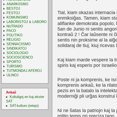
ANARKIISMO
BESTOJ
Tial, kiam okazas internacia 
FESTOJ
KOMUNISMO
enmiksiĝas. Tamen, kiam stara
LABORISTOJ & LABORO
aliflanke demokrata popolo, k
NUTRADO
5an de Junio ni sentis angoron
PACO
kontraŭ 2 ! Ĉar laŭsente ni ĉi
POLITIKO
sentis nin proksime al la alĝ
RELIGIO
SENNACIISMO
solidaraj de tiuj, kiuj ricevas 
SINDIKATOJ
SOCIOLOGIO
SOCIOSCIENCO
Kaj kiam marde vespere la ti
SPORTO
spiris kaj esperis por Israeli
TURISMO
TUTMONDAJ AFEROJ
ULINOJ
Poste ni ja komprenis, ke Isra
komprenis ankaŭ, ke la rilato
pezis en la batalo la intelek
Ankaŭ
moderniĝi pli urĝas konstrui l
Kultuligoj en kaj ekster
SAT
SAT-kulturo (retejo)
Ni ne ŝatas la patriojn kaj la 
milito temis pri preciza tago