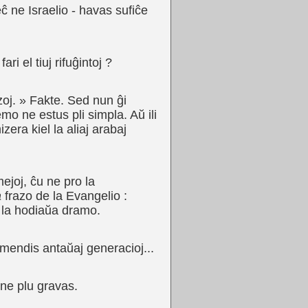
 eĉ ne Israelio - havas sufiĉe
i el tiuj rifuĝintoj ?
ŭzoj. » Fakte. Sed nun ĝi
emo ne estus pli simpla. Aŭ ili
zera kiel la aliaj arabaj
mejoj, ĉu ne pro la
a
frazo de la Evangelio :
en la hodiaŭa dramo.
 mendis antaŭaj generacioj...
 ne plu gravas.