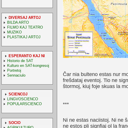
DIVERSAJ ARTOJ
BILDA ARTO
FILMO KAJ TEATRO
MUZIKO
PLASTIKAJ ARTOJ
ESPERANTO KAJ NI
Historio de SAT
Kulturo en SAT-kongresoj
Portretoj
Ĉar nia bulteno estas nur mon
Sennaciulo
freŝdataj eventoj. Tio ne sign
ŝtormoj, kiuj foje skuas la 
SCIENCOJ
LINGVOSCIENCO
***
POPULARSCIENCO
Ni ne estas naciistoj. Ni ne ŝ
SOCIO
ne estos pli signfiaj ol la fr
AGRIKULTURO