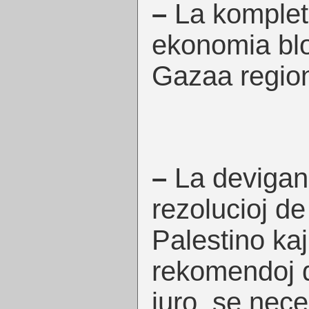
–
La komplet
ekonomia bl
Gazaa region
–
La devigan
rezolucioj d
Palestino kaj
rekomendoj d
juro, se nec