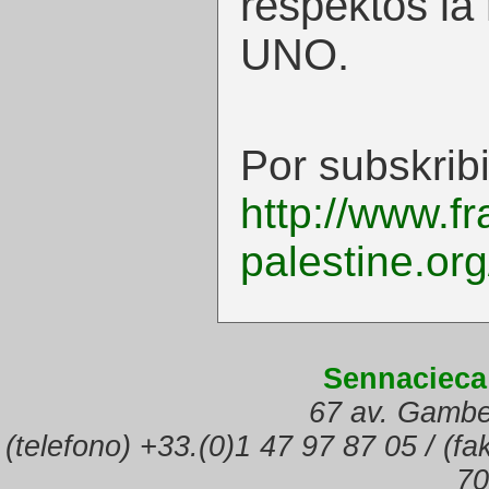
respektos la 
UNO.
Por subskribi 
http://www.fr
palestine.org
Sennacieca
67 av. Gambe
(telefono) +33.(0)1 47 97 87 05 / (f
70