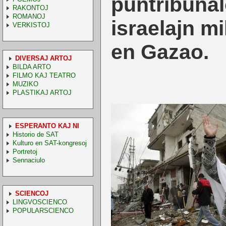
puntribunalo
RAKONTOJ
ROMANOJ
israelajn mi
VERKISTOJ
en Gazao.
DIVERSAJ ARTOJ
BILDA ARTO
FILMO KAJ TEATRO
MUZIKO
PLASTIKAJ ARTOJ
ESPERANTO KAJ NI
Historio de SAT
Kulturo en SAT-kongresoj
Portretoj
Sennaciulo
SCIENCOJ
LINGVOSCIENCO
POPULARSCIENCO