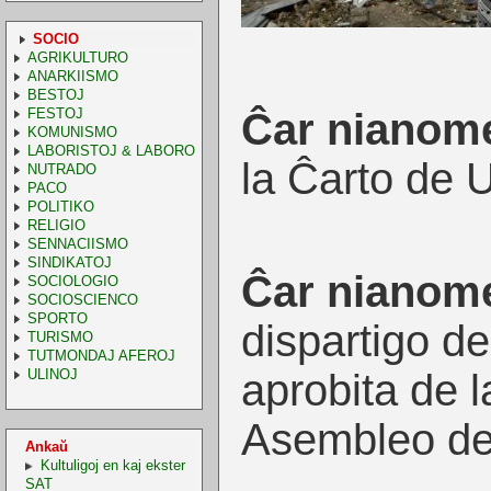
SOCIO
AGRIKULTURO
ANARKIISMO
BESTOJ
FESTOJ
Ĉar nianom
KOMUNISMO
LABORISTOJ & LABORO
la Ĉarto de 
NUTRADO
PACO
POLITIKO
RELIGIO
SENNACIISMO
SINDIKATOJ
Ĉar nianom
SOCIOLOGIO
SOCIOSCIENCO
SPORTO
dispartigo de
TURISMO
TUTMONDAJ AFEROJ
ULINOJ
aprobita de 
Asembleo de
Ankaŭ
Kultuligoj en kaj ekster
SAT