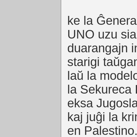
ke la Ĝener
UNO uzu sia
duarangajn in
starigi taŭga
laŭ la modelo
la Sekureca 
eksa Jugosla
kaj juĝi la k
en Palestino