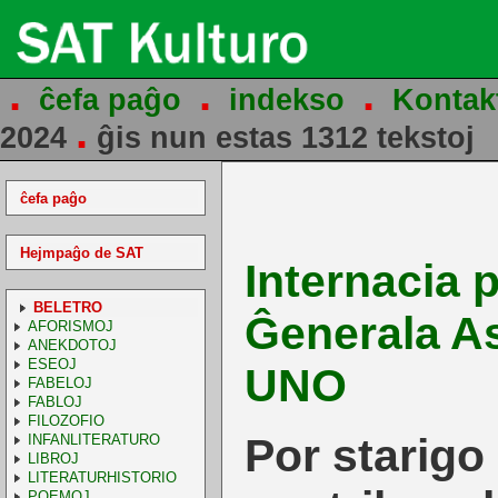
.
.
.
ĉefa paĝo
indekso
Kontak
.
2024
ĝis nun estas 1312 tekstoj
ĉefa paĝo
Hejmpaĝo de SAT
Internacia p
BELETRO
Ĝenerala A
AFORISMOJ
ANEKDOTOJ
ESEOJ
UNO
FABELOJ
FABLOJ
FILOZOFIO
Por starigo
INFANLITERATURO
LIBROJ
LITERATURHISTORIO
POEMOJ