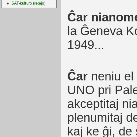
SAT-kulturo (retejo)
Ĉar nianom
la Ĝeneva K
1949...
Ĉar
neniu el 
UNO pri Pale
akceptitaj ni
plenumitaj de
kaj ke ĝi, de