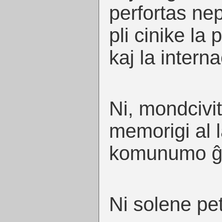
perfortas nep
pli cinike la
kaj la intern
Ni, mondcivi
memorigi al l
komunumo ĝia
Ni solene pe