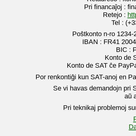
Pri financaĵoj : f
Retejo :
htt
Tel : (+
Poŝtkonto n-ro 1234-
IBAN : FR41 2004
BIC :
Konto de 
Konto de SAT ĉe PayPal
Por renkontiĝi kun SAT-anoj en Pa
Se vi havas demandojn pri SA
aŭ 
Pri teknikaj problemoj su
P
Da