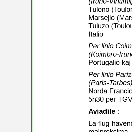
(Iruno-Vintimil
Tulono (Toulo
Marsejlo (Mars
Tuluzo (Toulo
Italio
Per linio Coim
(Koimbro-Irun
Portugalio kaj
Per linio Pari
(Paris-Tarbes
Norda Franci
5h30 per TGV (
Aviadile
:
La flug-haven
malproksima. 