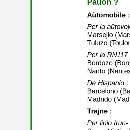
Paŭon ?
Aŭtomobile
:
Per la aŭtovo
Marsejlo (Mars
Tuluzo (Toulo
Per la RN117
Bordozo (Bord
Nanto (Nantes
De Hispanio
:
Barcelono (Ba
Madrido (Madr
Trajne
:
Per linio Irun-