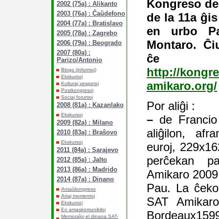
Kongreso de
2002 (75a) : Alikanto
2003 (76a) : Ĉaŭdefono
de la 11a ĝis
2004 (77a) : Bratislavo
en urbo Pa
2005 (78a) : Zagrebo
Montaro. Ĉi
2006 (79a) : Beogrado
2007 (80a) :
ĉe r
Parizo/Antonio
http://kongr
Blogo (informoj)
Ekskursoj
amikaro.org/
Kulturaj vesperoj
Postkongresoj
Sociaj forumoj
Por aliĝi :
2008 (81a) : Kazanlako
Ekskursoj
–
de Francio 
2009 (82a) : Milano
aliĝilon, afr
2010 (83a) : Braŝovo
Ekskursoj
euroj, 229x16
2011 (84a) : Sarajevo
perĉekan 
2012 (85a) : Jalto
2013 (86a) : Madrido
Amikaro 2009
2014 (87a) : Dinano
Pau. La ĉeko
Antaŭkongreso
Artaj momentoj
SAT Amikaro
Ekskursoj
En amaskomunikiloj
Bordeaux159
Memoraĵoj el dinana SAT-