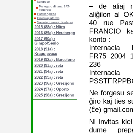
kongreso
–
de aliaj m
Prelegaro dinana SAT-
kongreso
aliĝilon al 
Postkongreso
Praktikaj informoj
40 rue Past
Socialaj forumoj : Prelegoj
2015 (88a) : Nitro
FRANCIO kaj
2016 (89a) : Hercbergo
konto :
2017 (90a) :
Gimpo/Seulo
Internacia I
2018 (91a) :
Kragujevaco
FR75 2004 1
2019 (92a) : Barcelono
236
2020 (93a) : reta
Internacia 
2021 (94a) : reta
2022 (95a) : reta
PSSTFRPPB
2023 (96a) : Grezijono
2024 (97a) : Oporto
Ne forgesu sen
2025 (98a) : Grezijono
ĝiro kaj ties
(ĉe) gmail.co
Ni invitas kiel
dume prepa