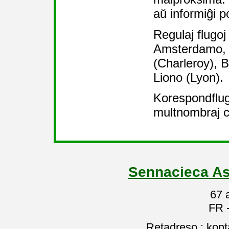
aŭ informiĝi 
Regulaj flugoj
Amsterdamo, 
(Charleroy), Br
Liono (Lyon).
Korespondflug
multnombraj ce
Sennacieca As
67 
FR 
Retadreso : kon