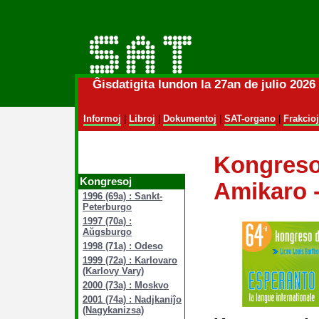
Ĝisdatigita lundon la 27an de julio 202
Informoj
|
Libroj
|
Dokumentoj
|
SAT-organo
|
Frakcioj
Kongreso
Kongresoj
Amikaro 
1996 (69a) : Sankt-
Peterburgo
1997 (70a) :
Aŭgsburgo
1998 (71a) : Odeso
1999 (72a) : Karlovaro
(Karlovy Vary)
2000 (73a) : Moskvo
2001 (74a) : Nadjkaniĵo
(Nagykanizsa)