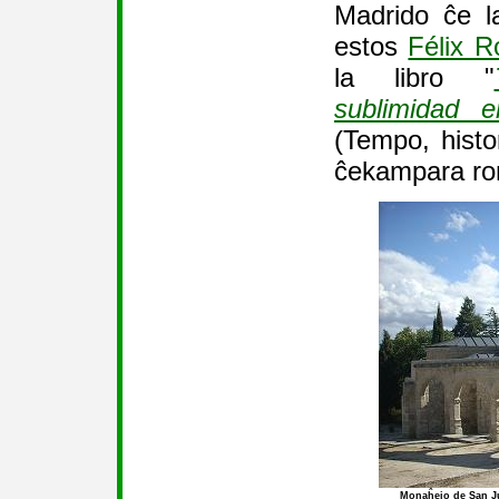
Madrido ĉe l
estos
Félix R
la libro "
sublimidad e
(Tempo, histo
ĉekampara rom
Monaĥejo de San Ju