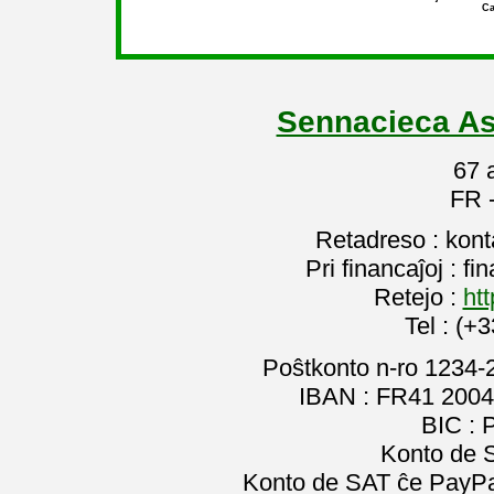
Ca
Sennacieca As
67 
FR 
Retadreso : kon
Pri financaĵoj : f
Retejo :
htt
Tel : (+
Poŝtkonto n-ro 1234-
IBAN : FR41 2004
BIC :
Konto de 
Konto de SAT ĉe PayPal