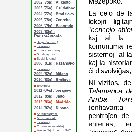
Mezepoko.
2002 (75a) : Alikanto
2003 (76a) : Ĉaŭdefono
La celo de l
2004 (77a) : Bratislavo
lokojn ligit
2005 (78a) : Zagrebo
2006 (79a) : Beogrado
"
concejo abie
2007 (80a) :
kaj al la f
Parizo/Antonio
Blogo (informoj)
komunuma reĝ
Ekskursoj
Kulturaj vesperoj
sistemoj, al l
Postkongresoj
Sociaj forumoj
kaj la histori
2008 (81a) : Kazanlako
ĉi disvolviĝa
Ekskursoj
2009 (82a) : Milano
2010 (83a) : Braŝovo
Ni vizitos, de
Ekskursoj
Talamanca d
2011 (84a) : Sarajevo
2012 (85a) : Jalto
Arriba
,
Tor
2013 (86a) : Madrido
(enhavanta 
2014 (87a) : Dinano
pentraĵon de 
Antaŭkongreso
Artaj momentoj
entenas, en
Ekskursoj
En amaskomunikiloj
Memoraĵoj el dinana SAT-