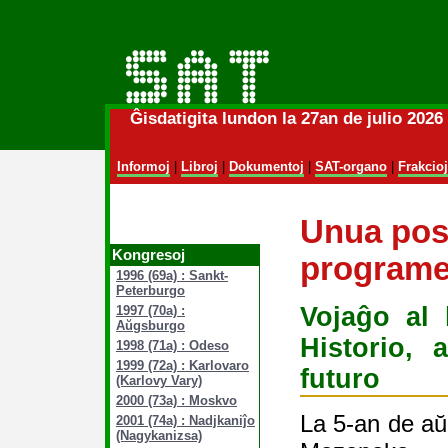
Ĝisdatigita lundon la 27an de julio 202
Informoj
|
Libroj
|
Dokumentoj
|
SAT-organo
|
Frakcioj
Unua pos
Kongresoj
programe
1996 (69a) : Sankt-
Peterburgo
Vojaĝo al
1997 (70a) :
Aŭgsburgo
Historio, 
1998 (71a) : Odeso
1999 (72a) : Karlovaro
futuro
(Karlovy Vary)
2000 (73a) : Moskvo
La 5-an de aŭg
2001 (74a) : Nadjkaniĵo
(Nagykanizsa)