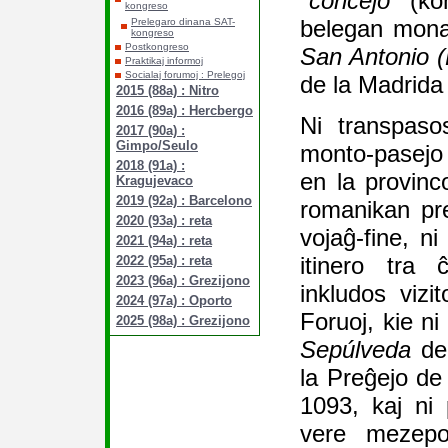
"
concejo
" (ko
kongreso
belegan mon
Prelegaro dinana SAT-
kongreso
Postkongreso
San Antonio (
Praktikaj informoj
Socialaj forumoj : Prelegoj
de la Madrid
2015 (88a) : Nitro
2016 (89a) : Hercbergo
Ni transpaso
2017 (90a) :
Gimpo/Seulo
monto-pasej
2018 (91a) :
en la provin
Kragujevaco
2019 (92a) : Barcelono
romanikan pr
2020 (93a) : reta
vojaĝ-fine, n
2021 (94a) : reta
itinero tra ĉ
2022 (95a) : reta
2023 (96a) : Grezijono
inkludos viz
2024 (97a) : Oporto
Foruoj, kie n
2025 (98a) : Grezijono
Sepúlveda
de 
la Preĝejo d
1093, kaj ni
vere mezepo