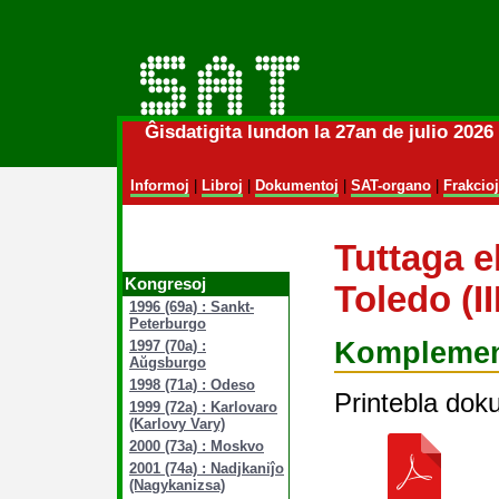
Ĝisdatigita lundon la 27an de julio 202
Informoj
|
Libroj
|
Dokumentoj
|
SAT-organo
|
Frakcioj
Tuttaga e
Kongresoj
Toledo (II
1996 (69a) : Sankt-
Peterburgo
Komplemen
1997 (70a) :
Aŭgsburgo
1998 (71a) : Odeso
Printebla dok
1999 (72a) : Karlovaro
(Karlovy Vary)
2000 (73a) : Moskvo
2001 (74a) : Nadjkaniĵo
(Nagykanizsa)