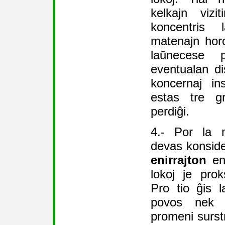
kelkajn vizi
koncentris
matenajn hor
laŭnecese p
eventualan di
koncernaj in
estas tre g
perdiĝi.
4.- Por la 
devas konside
enirrajton
en 
lokoj je pro
Pro tio ĝis l
povos nek v
promeni surst