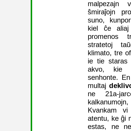
malpezajn ve
ŝmiraĵojn pr
suno, kunpor
kiel ĉe alia
promenos tr
stratetoj t
klimato, tre of
ie tie staras
akvo, kie o
senhonte. En 
multaj
dekliv
ne 21a-ja
kalkanumojn,
Kvankam vi 
atentu, ke ĝi 
estas, ne ne