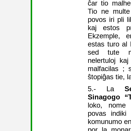
ĉar tio malhe
Tio ne multe
povos iri pli 
kaj estos p
Ekzemple, e
estas turo al 
sed tute m
nelertuloj kaj
malfacilas ; 
ŝtopiĝas tie, la
5.- La
S
Sinagogo “T
loko, nome 
povas indiki
komunumo en l
por la monar