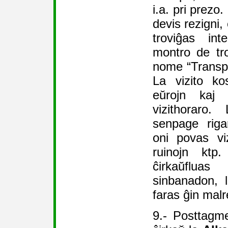
i.a. pri prezo.
devis rezigni,
troviĝas int
montro de tro
nome “Transpar
La vizito k
eŭrojn kaj 
vizithoraro.
senpage rigar
oni povas vi
ruinojn ktp
ĉirkaŭflua
sinbanadon, 
faras ĝin mal
9.- Posttagme