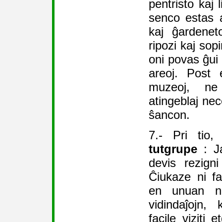
pentristo kaj 
senco estas a
kaj ĝardeneto
ripozi kaj sop
oni povas ĝui 
areoj. Post e
muzeoj, ne
atingeblaj nec
ŝancon.
7.- Pri tio
tutgrupe
: Ja
devis rezign
Ĉiukaze ni fa
en unuan n
vidindaĵojn,
facile viziti 