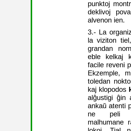
punktoj montr
deklivoj pova
alvenon ien.
3.- La organiz
la viziton tie
grandan nomb
eble kelkaj 
facile reveni p
Ekzemple, ma
toledan nokto
kaj klopodos
alĝustigi ĝin 
ankaŭ atenti p
ne peli l
malhumane ra
lokoj. Tial 