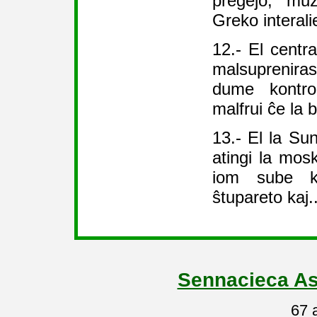
preĝejo, mu
Greko interali
12.- El centr
malsuprenira
dume kontro
malfrui ĉe la 
13.- El la Su
atingi la mos
iom sube ka
ŝtupareto kaj..
Sennacieca As
67 