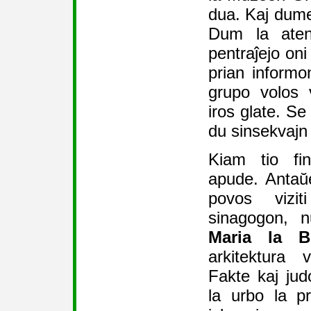
dua. Kaj dume 
Dum la aten
pentraĵejo oni
prian inform
grupo volos v
iros glate. Se
du sinsekvajn
Kiam tio fi
apude. Antaŭe
povos vizit
sinagogon,
Maria la B
arkitektura 
Fakte kaj judo
la urbo la p