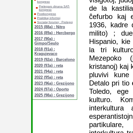
kongreso
de la kastil
Prelegaro dinana SAT-
kongreso
Postkongreso
ĉefurbo kaj 
Praktikaj informoj
Socialaj forumoj : Prelegoj
1936, kadre 
2015 (88a) : Nitro
milito) ; du
2016 (89a) : Hercbergo
2017 (90a) :
Hispanio, kie
Gimpo/Seulo
la tri kultu
2018 (91a) :
Kragujevaco
Mezepoko (j
2019 (92a) : Barcelono
kristanoj) kaj 
2020 (93a) : reta
2021 (94a) : reta
pluvivi kune
2022 (95a) : reta
Detalo pri tio
2023 (96a) : Grezijono
2024 (97a) : Oporto
Toledo, ege
2025 (98a) : Grezijono
kulturo. Ko
interkultura
esperantisto
partikular
interkultura t