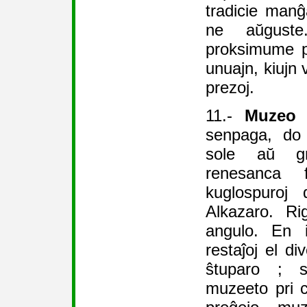
tradicie manĝ
ne aŭguste.
proksimume p
unuajn, kiujn 
prezoj.
11.-
Muzeo 
senpaga, do 
sole aŭ gr
renesanca 
kuglospuroj
Alkazaro. Ri
angulo. En i
restaĵoj el di
ŝtuparo ; s
muzeeto pri 