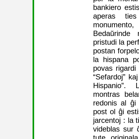
bankiero esti
aperas ties 
monumento
Bedaŭrinde 
pristudi la pe
postan forpelo
la hispana po
povas rigardi 
“Sefardoj” kaj
Hispanio”. 
montras bela
redonis al ĝi
post ol ĝi est
jarcentoj : la
videblas sur ĉ
tute origina