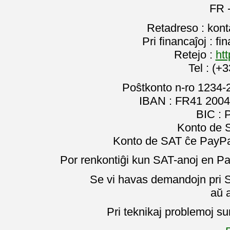
FR 
Retadreso : kon
Pri financaĵoj : f
Retejo :
htt
Tel : (+
Poŝtkonto n-ro 1234-
IBAN : FR41 2004
BIC :
Konto de 
Konto de SAT ĉe PayPal
Por renkontiĝi kun SAT-anoj en Pa
Se vi havas demandojn pri SA
aŭ 
Pri teknikaj problemoj su