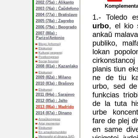
2002 (75a) : Alikanto
Komplementaj
2003 (76a) : Ĉaŭdefono
2004 (77a) : Bratislavo
1.- Toledo 
2005 (78a) : Zagrebo
urbo
, el kio
2006 (79a) : Beogrado
ankaŭ malavan
2007 (80a) :
Parizo/Antonio
publiko, malf
Blogo (informoj)
Ekskursoj
lokan popolo
Kulturaj vesperoj
Postkongresoj
cirkonstanc
Sociaj forumoj
2008 (81a) : Kazanlako
planis tiun ek
Ekskursoj
ne de tiu ka
2009 (82a) : Milano
2010 (83a) : Braŝovo
urbo, sed d
Ekskursoj
funkcias trio
2011 (84a) : Sarajevo
2012 (85a) : Jalto
de la tuta hi
2013 (86a) : Madrido
urbe koncent
2014 (87a) : Dinano
fare de plej d
Antaŭkongreso
Artaj momentoj
en same dive
Ekskursoj
En amaskomunikiloj
visigotoj, judo
Memoraĵoj el dinana SAT-