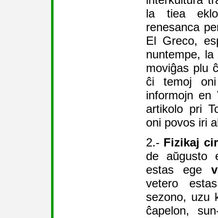
la tiea ekl
renesanca pe
El Greco, es
nuntempe, la 
moviĝas plu ĉi
ĉi temoj oni
informojn en 
artikolo pri 
oni povos iri a
2.-
Fizikaj c
de aŭgusto e
estas ege
v
vetero esta
sezono, uzu 
ĉapelon, sun-