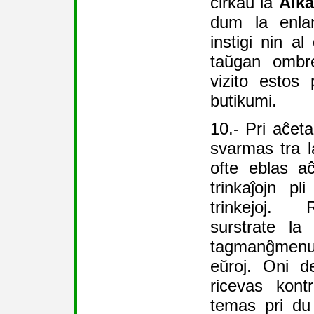
ĉirkaŭ la
Alka
dum la enlan
instigi nin al
taŭgan ombre
vizito estos 
butikumi.
10.- Pri aĉet
svarmas tra la
ofte eblas a
trinkaĵojn p
trinkejoj. 
surstrate la
tagmanĝmenu
eŭroj. Oni d
ricevas kont
temas pri du