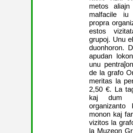
metos aliajn v
malfacile iu
propra organ
estos vizit
grupoj. Unu el
duonhoron. D
apudan lokon
unu pentraĵo
de la grafo Or
meritas la pe
2,50 €. La ta
kaj dum l
organizanto 
monon kaj faro
vizitos la gra
la Muzeon Gr