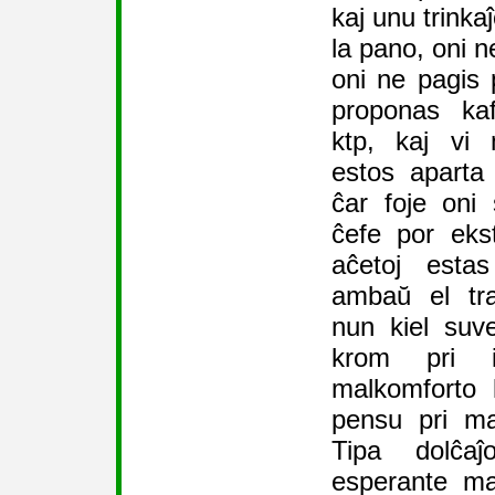
kaj unu trinka
la pano, oni n
oni ne pagis 
proponas kaf
ktp, kaj vi
estos aparta 
ĉar foje oni 
ĉefe por ekste
aĉetoj estas
ambaŭ el trad
nun kiel suv
krom pri i
malkomforto k
pensu pri ma
Tipa dolĉaĵ
esperante ma