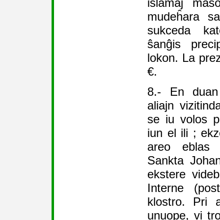
islamaj maso
mudeĥara sal
sukceda kato
ŝanĝis preci
lokon. La pre
€.
8.- En duan
aliajn vizitin
se iu volos pe
iun el ili ; e
areo eblas 
Sankta Johan
ekstere vide
Interne (pos
klostro. Pri a
unuope, vi tr