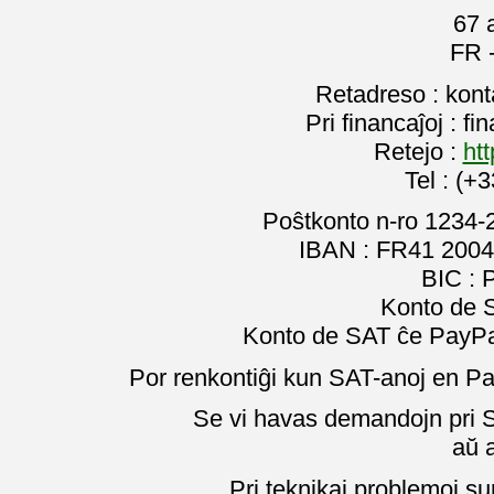
67 
FR 
Retadreso : kon
Pri financaĵoj : f
Retejo :
htt
Tel : (+
Poŝtkonto n-ro 1234-
IBAN : FR41 2004
BIC :
Konto de 
Konto de SAT ĉe PayPal
Por renkontiĝi kun SAT-anoj en Pa
Se vi havas demandojn pri SA
aŭ 
Pri teknikaj problemoj su