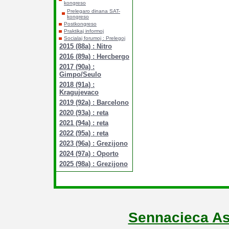
kongreso
Prelegaro dinana SAT-
kongreso
Postkongreso
Praktikaj informoj
Socialaj forumoj : Prelegoj
2015 (88a) : Nitro
2016 (89a) : Hercbergo
2017 (90a) :
Gimpo/Seulo
2018 (91a) :
Kragujevaco
2019 (92a) : Barcelono
2020 (93a) : reta
2021 (94a) : reta
2022 (95a) : reta
2023 (96a) : Grezijono
2024 (97a) : Oporto
2025 (98a) : Grezijono
Sennacieca As