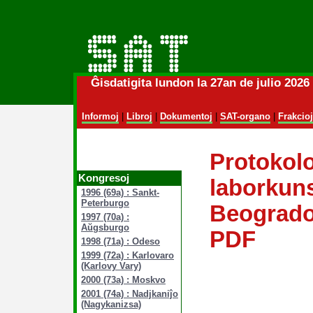
Ĝisdatigita lundon la 27an de julio 202
Informoj
|
Libroj
|
Dokumentoj
|
SAT-organo
|
Frakcioj
Protokol
Kongresoj
laborkuns
1996 (69a) : Sankt-
Peterburgo
Beogrado
1997 (70a) :
Aŭgsburgo
PDF
1998 (71a) : Odeso
1999 (72a) : Karlovaro
(Karlovy Vary)
2000 (73a) : Moskvo
2001 (74a) : Nadjkaniĵo
(Nagykanizsa)