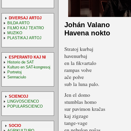
DIVERSAJ ARTOJ
BILDA ARTO
Johán Valano
FILMO KAJ TEATRO
Havena nokto
MUZIKO
PLASTIKAJ ARTOJ
Stratoj kurbaj
havenurbaj
ESPERANTO KAJ NI
en la fikvartalo
Historio de SAT
Kulturo en SAT-kongresoj
rampas volve
Portretoj
aĉe polve
Sennaciulo
sub la luna palo.
Jen el domo
SCIENCOJ
stumblas homo
LINGVOSCIENCO
POPULARSCIENCO
sur pavimon kraĉas
kaj zigzage
tange-vage
SOCIO
en nebulon paŝas.
AGRIKULTURO