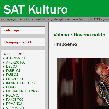
.
.
.
.
.
ĉefa paĝo
indekso
Kontakto
ĝisdatigita mardon la 2an de julio 2024
ĝis n
ĉefa paĝo
Valano : Havena nokto
Hejmpaĝo de SAT
rimpoemo
BELETRO
AFORISMOJ
ANEKDOTOJ
ESEOJ
FABELOJ
FABLOJ
FILOZOFIO
INFANLITERATURO
LIBROJ
LITERATURHISTORIO
POEMOJ
RAKONTOJ
ROMANOJ
VERKISTOJ