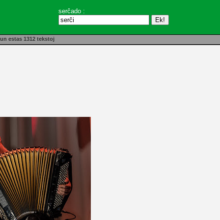
serĉado :
un estas 1312 tekstoj