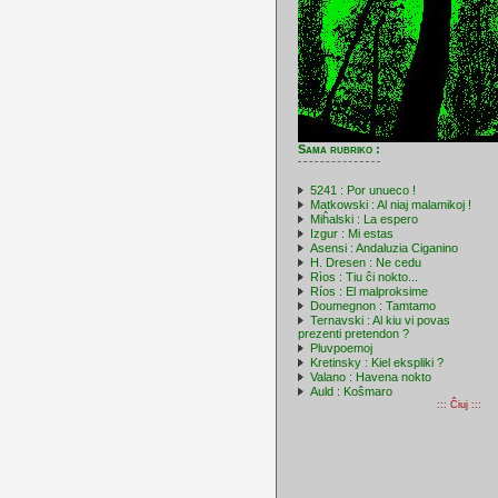
Sama rubriko :
5241 : Por unueco !
Matkowski : Al niaj malamikoj !
Miĥalski : La espero
Izgur : Mi estas
Asensi : Andaluzia Ciganino
H. Dresen : Ne cedu
Rìos : Tiu ĉi nokto...
Ríos : El malproksime
Doumegnon : Tamtamo
Ternavski : Al kiu vi povas
prezenti pretendon ?
Pluvpoemoj
Kretinsky : Kiel ekspliki ?
Valano : Havena nokto
Auld : Koŝmaro
::: Ĉiuj :::