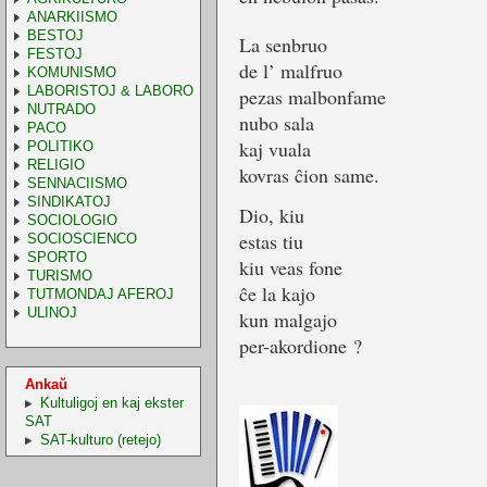
ANARKIISMO
BESTOJ
La senbruo
FESTOJ
de l’ malfruo
KOMUNISMO
LABORISTOJ & LABORO
pezas malbonfame
NUTRADO
nubo sala
PACO
kaj vuala
POLITIKO
RELIGIO
kovras ĉion same.
SENNACIISMO
SINDIKATOJ
Dio, kiu
SOCIOLOGIO
estas tiu
SOCIOSCIENCO
SPORTO
kiu veas fone
TURISMO
ĉe la kajo
TUTMONDAJ AFEROJ
ULINOJ
kun malgajo
per-akordione ?
Ankaŭ
Kultuligoj en kaj ekster
SAT
SAT-kulturo (retejo)