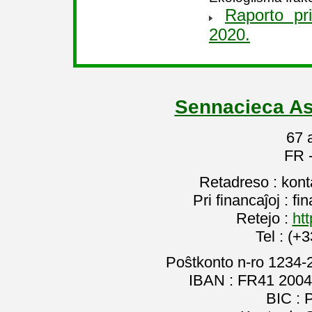
Raporto pr
2020.
Sennacieca As
67 
FR 
Retadreso : kon
Pri financaĵoj : f
Retejo :
htt
Tel : (+
Poŝtkonto n-ro 1234-
IBAN : FR41 2004
BIC :