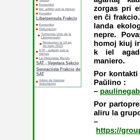
Tekstoj
Komunikoj
zorgas pri e
ktp. artikloj sub la menuo
Kunsidoj
en ĉi frakcio
Liberpensula Frakcio
landa ekolog
Komunikoj
Dokumentoj
nepre. Pova
Tutmonda Unio de la
Liberpensuloj
homoj kiuj i
Renkonton la 18-an
de majo 2023
k iel agad
KTP : artikoloj sub la
menuo
La Diplomatia Mondo
maniero.
SAT - Vegetara Sekcio
Sennaciista Frakcio de
Por kontakti 
SAT
Paŭlino :
Arkivo de historiaj
dokumentoj
–
paulinegab
Por partopre
aliru la grup
–
https://gro