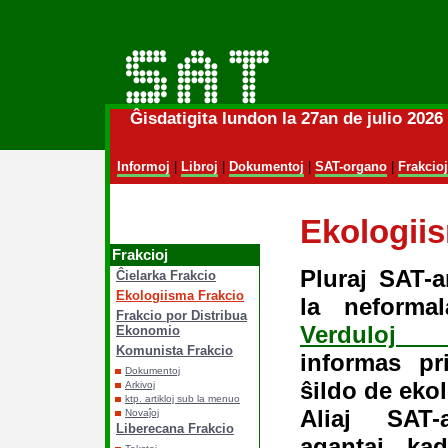
Ĝisdatigita lundon la 27an de julio 202
Informoj
|
Libroj
|
Dokumentoj
|
SAT-organo
|
Frakcioj
Ekologii
Frakcioj
Pluraj SAT-a
Ĉielarka Frakcio
Ekologiisma Frakcio
la neforma
Frakcio por Distribua
Verduloj E
Ekonomio
Komunista Frakcio
informas pr
Dokumentoj
ŝildo de ekol
Arkivoj
ktp. artikloj sub la menuo
Aliaj SAT-
Novaĵoj
Liberecana Frakcio
agantaj ka