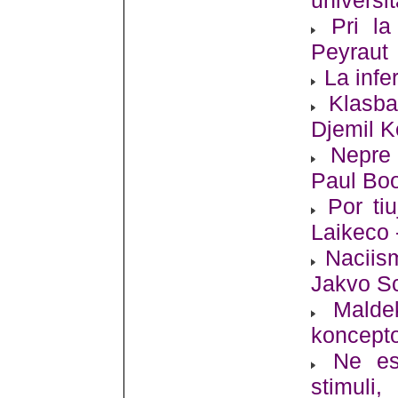
Pri la
Peyraut
La infe
Klasba
Djemil 
Nepre
Paul Bo
Por ti
Laikeco 
Naciism
Jakvo S
Malde
koncept
Ne es
stimuli,