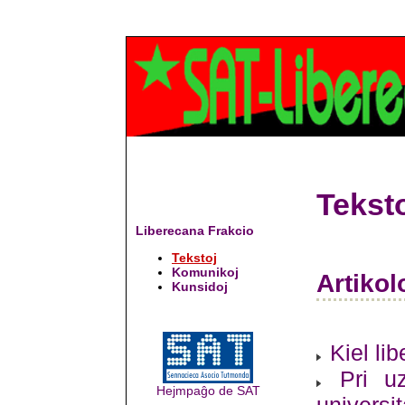
Tekst
Liberecana Frakcio
Tekstoj
Komunikoj
Artikol
Kunsidoj
Kiel li
Pri u
Hejmpaĝo de SAT
universi