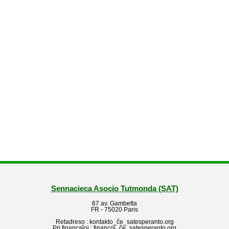
Sennacieca Asocio Tutmonda (SAT)
67 av. Gambetta
FR - 75020 Paris
Retadreso : kontakto_ĉe_satesperanto.org
Pri financaĵoj : financoj_ĉe_satesperanto.org