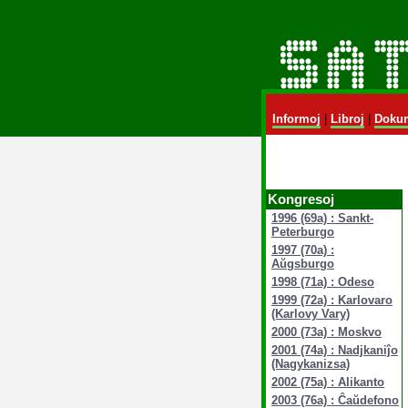
Informoj
|
Libroj
|
Dokum
Kongresoj
1996 (69a) : Sankt-
Peterburgo
1997 (70a) :
Aŭgsburgo
1998 (71a) : Odeso
1999 (72a) : Karlovaro
(Karlovy Vary)
2000 (73a) : Moskvo
2001 (74a) : Nadjkaniĵo
(Nagykanizsa)
2002 (75a) : Alikanto
2003 (76a) : Ĉaŭdefono