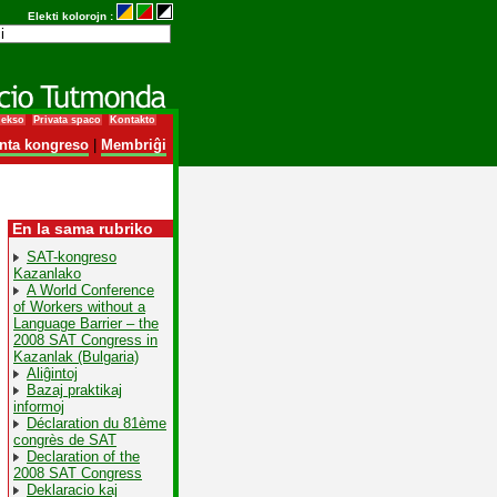
Elekti kolorojn :
dekso
Privata spaco
Kontakto
nta kongreso
|
Membriĝi
En la sama rubriko
SAT-kongreso
Kazanlako
A World Conference
of Workers without a
Language Barrier – the
2008 SAT Congress in
Kazanlak (Bulgaria)
Aliĝintoj
Bazaj praktikaj
informoj
Déclaration du 81ème
congrès de SAT
Declaration of the
2008 SAT Congress
Deklaracio kaj