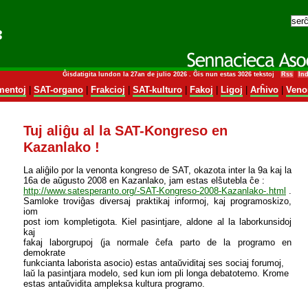
Ĝisdatigita lundon la 27an de julio 2026 . Ĝis nun estas 3026 tekstoj
Rss
In
entoj
|
SAT-organo
|
Frakcioj
|
SAT-kulturo
|
Fakoj
|
Ligoj
|
Arĥivo
|
Veno
Tuj aliĝu al la SAT-Kongreso en
Kazanlako !
La aliĝilo por la venonta kongreso de SAT, okazota inter la 9a kaj la
16a de aŭgusto 2008 en Kazanlako, jam estas elŝutebla ĉe :
http://www.satesperanto.org/-SAT-Kongreso-2008-Kazanlako-.html
.
Samloke troviĝas diversaj praktikaj informoj, kaj programoskizo,
iom
post iom kompletigota. Kiel pasintjare, aldone al la laborkunsidoj
kaj
fakaj laborgrupoj (ja normale ĉefa parto de la programo en
demokrate
funkcianta laborista asocio) estas antaŭviditaj ses sociaj forumoj,
laŭ la pasintjara modelo, sed kun iom pli longa debatotemo. Krome
estas antaŭvidita ampleksa kultura programo.