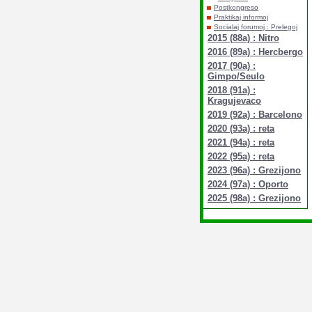
Postkongreso
Praktikaj informoj
Socialaj forumoj : Prelegoj
2015 (88a) : Nitro
2016 (89a) : Hercbergo
2017 (90a) :
Gimpo/Seulo
2018 (91a) :
Kragujevaco
2019 (92a) : Barcelono
2020 (93a) : reta
2021 (94a) : reta
2022 (95a) : reta
2023 (96a) : Grezijono
2024 (97a) : Oporto
2025 (98a) : Grezijono