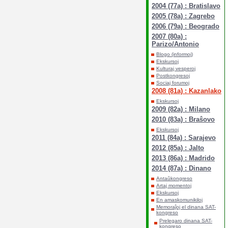
2004 (77a) : Bratislavo
2005 (78a) : Zagrebo
2006 (79a) : Beogrado
2007 (80a) :
Parizo/Antonio
Blogo (informoj)
Ekskursoj
Kulturaj vesperoj
Postkongresoj
Sociaj forumoj
2008 (81a) : Kazanlako
Ekskursoj
2009 (82a) : Milano
2010 (83a) : Braŝovo
Ekskursoj
2011 (84a) : Sarajevo
2012 (85a) : Jalto
2013 (86a) : Madrido
2014 (87a) : Dinano
Antaŭkongreso
Artaj momentoj
Ekskursoj
En amaskomunikiloj
Memoraĵoj el dinana SAT-
kongreso
Prelegaro dinana SAT-
kongreso