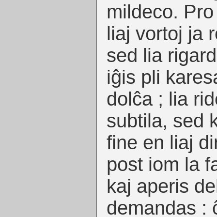
mildeco. Pro 
liaj vortoj ja
sed lia rigard
iĝis pli kares
dolĉa ; lia r
subtila, sed 
fine en liaj d
post iom la fa
kaj aperis de
demandas : ĉ