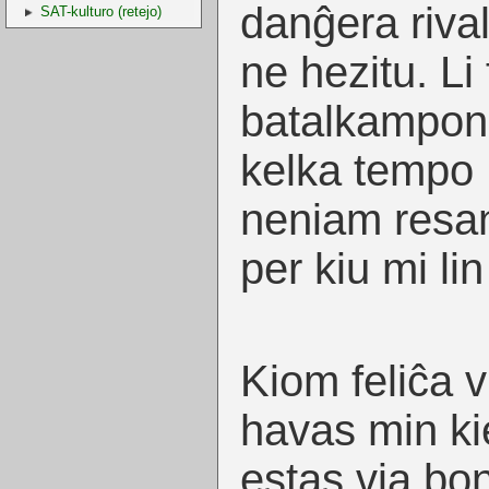
danĝera rival
SAT-kulturo (retejo)
ne hezitu. Li 
batalkampon
kelka tempo ;
neniam resan
per kiu mi li
Kiom feliĉa v
havas min ki
estas via bon