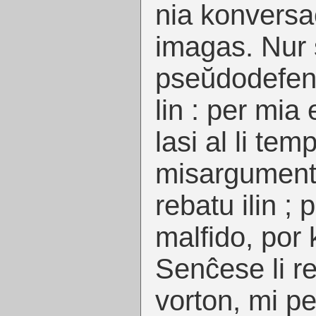
nia konversac
imagas. Nur 
pseŭdodefend
lin : per mia
lasi al li tem
misargumento
rebatu ilin ; 
malfido, por 
Senĉese li re
vorton, mi pe