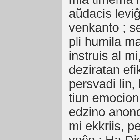
aŭdacis leviĝ
venkanto ; sed
pli humila ma
instruis al mi
deziratan efi
persvadi lin,
tiun emocion
edzino anonci
mi ekkriis, p