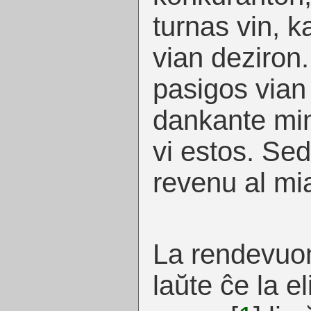
turnas vin, k
vian deziron.
pasigos vian
dankante mi
vi estos. S
revenu al mi
La rendevuon
laŭte ĉe la el