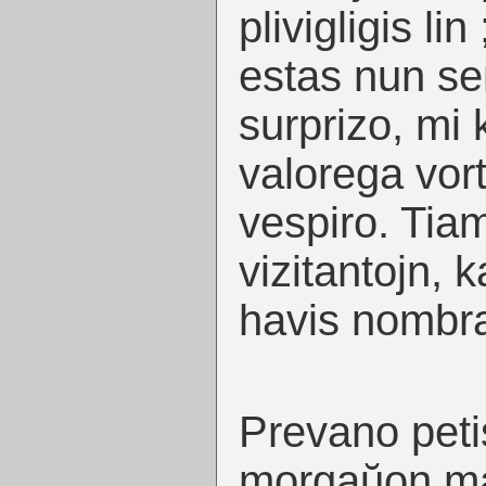
plivigligis li
estas nun se
surprizo, mi 
valorega vort
vespiro. Tia
vizitantojn, k
havis nombra
Prevano peti
morgaŭon ma