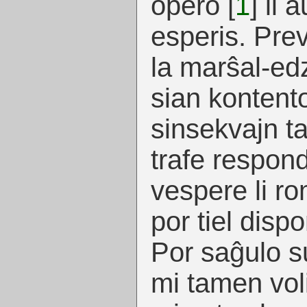
opero
[
1
]
li a
esperis. Pre
la marŝal-edz
sian kontento
sinsekvajn tag
trafe respon
vespere li r
por tiel disp
Por saĝulo s
mi tamen volis