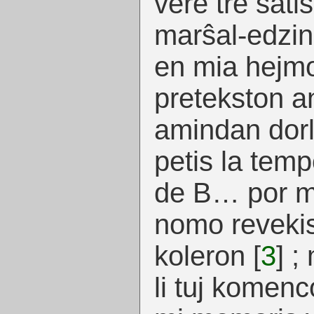
vere tre ŝati
marŝal-edzi
en mia hejmo 
pretekston an
amindan dorl
petis la temp
de B… por mal
nomo reveki
koleron
[
3
]
; 
li tuj komenc