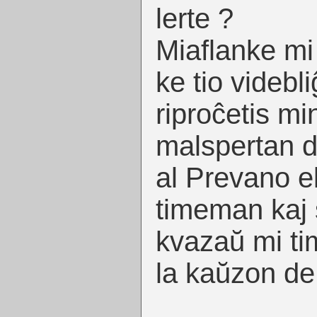
lerte ?
Miaflanke mi 
ke tio videbli
riproĉetis mi
malspertan d
al Prevano e
timeman kaj
kvazaŭ mi tim
la kaŭzon de