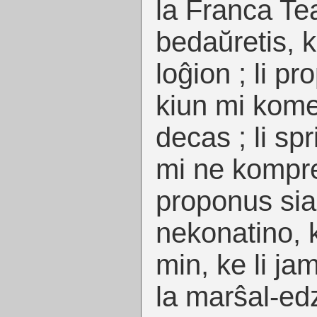
la Franca Tea
bedaŭretis, 
loĝion ; li pr
kiun mi komen
decas ; li sp
mi ne kompren
proponus sia
nekonatino, k
min, ke li ja
la marŝal-ed