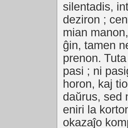
silentadis, i
deziron ; cent
mian manon, c
ĝin, tamen n
prenon. Tuta 
pasi ; ni pas
horon, kaj ti
daŭrus, sed 
eniri la korto
okazaĵo kom