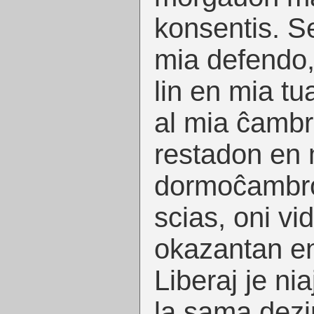
konsentis. S
mia defendo,
lin en mia tu
al mia ĉamb
restadon en 
dormoĉambro,
scias, oni vi
okazantan en 
Liberaj je ni
la sama dezi