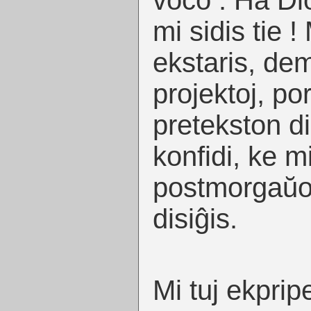
voĉo : Ha Di
mi sidis tie 
ekstaris, dem
projektoj, por
pretekston dir
konfidi, ke m
postmorgaŭon
disiĝis.
Mi tuj ekprip