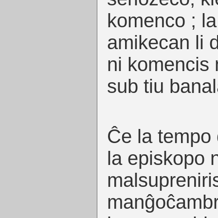
komenco ; la
amikecan li d
ni komencis
sub tiu banal
Ĉe la tempo
la episkopo n
malsupreniris
manĝoĉambro