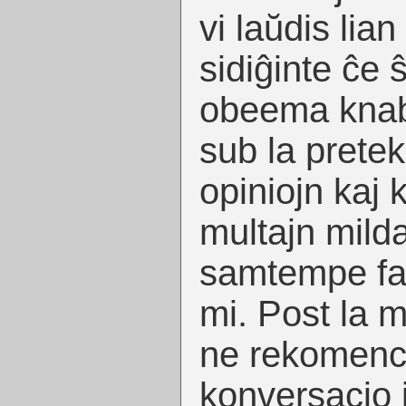
vi laŭdis lia
sidiĝinte ĉe ŝ
obeema knabo
sub la pretek
opiniojn kaj k
multajn milda
samtempe fac
mi. Post la m
ne rekomencis
konversacio i