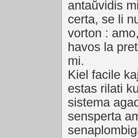
antaŭvidis m
certa, se li n
vorton : amo,
havos la pret
mi.
Kiel facile k
estas rilati k
sistema agad
sensperta a
senaplombiga