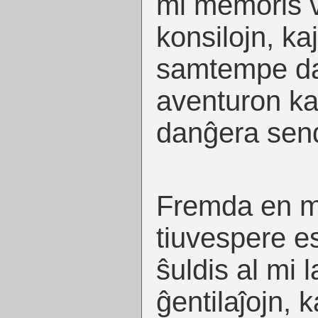
mi memoris v
konsilojn, ka
samtempe daŭ
aventuron kaj 
danĝera send
Fremda en mi
tiuvespere es
ŝuldis al mi 
ĝentilaĵojn, 