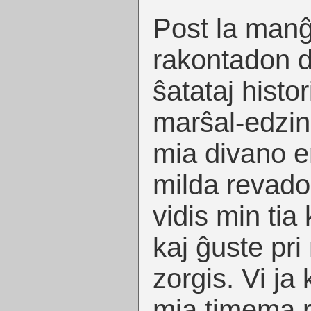
Post la manĝo
rakontadon d
ŝatataj histor
marŝal-edzino
mia divano e
milda revado
vidis min tia
kaj ĝuste pri 
zorgis. Vi j
mia timema r