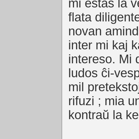
mi estas la v
flata diligent
novan amind
inter mi kaj k
intereso. Mi 
ludos ĉi-vespe
mil pretekst
rifuzi ; mia 
kontraŭ la ke