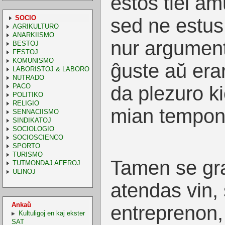
estos tiel amu
SOCIO
sed ne estus 
AGRIKULTURO
ANARKIISMO
nur argumenta
BESTOJ
FESTOJ
KOMUNISMO
ĝuste aŭ erar
LABORISTOJ & LABORO
NUTRADO
PACO
da plezuro ki
POLITIKO
RELIGIO
mian tempon 
SENNACIISMO
SINDIKATOJ
SOCIOLOGIO
SOCIOSCIENCO
SPORTO
TURISMO
Tamen se gr
TUTMONDAJ AFEROJ
ULINOJ
atendas vin,
Ankaŭ
entreprenon, 
Kultuligoj en kaj ekster
SAT