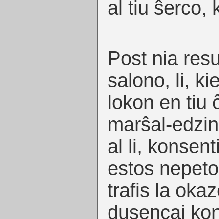
al tiu ŝerco, 
Post nia resu
salono, li, ki
lokon en tiu ĉ
marŝal-edzin
al li, konsent
estos nepetol
trafis la okaz
dusencaj konv