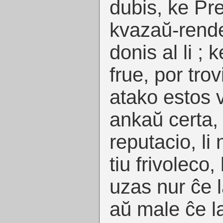
dubis, ke Pre
kvazaŭ-rende
donis al li ; 
frue, por trov
atako estos v
ankaŭ certa,
reputacio, li
tiu frivoleco,
uzas nur ĉe la
aŭ male ĉe la