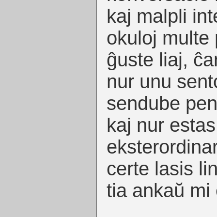
kaj malpli in
okuloj multe 
ĝuste liaj, ĉa
nur unu sento
sendube pens
kaj nur estas
eksterordinar
certe lasis li
tia ankaŭ mi 