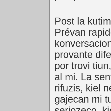
Post la kutim
Prévan rapide
konversacion
provante dife
por trovi tiun
al mi. La se
rifuzis, kiel 
gajecan mi tu
seriozeco, kie