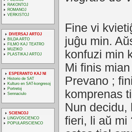
RAKONTOJ
ROMANOJ
VERKISTOJ
Fine vi kviet
DIVERSAJ ARTOJ
juĝu min. Aŭs
BILDA ARTO
FILMO KAJ TEATRO
MUZIKO
konfuzi min ku
PLASTIKAJ ARTOJ
Mi finis mia
ESPERANTO KAJ NI
Prevano ; fini
Historio de SAT
Kulturo en SAT-kongresoj
Portretoj
komprenas ti
Sennaciulo
Nun decidu, k
SCIENCOJ
fieri, li aŭ m
LINGVOSCIENCO
POPULARSCIENCO