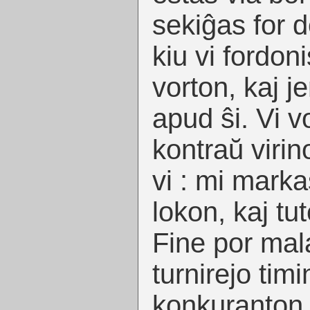
sekiĝas for d
kiu vi fordoni
vorton, kaj je
apud ŝi. Vi v
kontraŭ virino
vi : mi marka
lokon, kaj tut
Fine por mala
turnirejo tim
konkuranton,