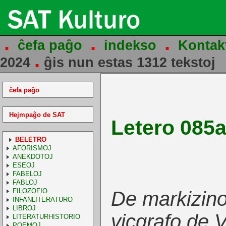
.
.
.
ĉefa paĝo
indekso
Kontak
.
2024
ĝis nun estas 1312 tekstoj
ĉefa paĝo
Hejmpaĝo de SAT
Letero 085
BELETRO
AFORISMOJ
ANEKDOTOJ
ESEOJ
FABELOJ
FABLOJ
FILOZOFIO
De markizino
INFANLITERATURO
LIBROJ
vicgrafo de 
LITERATURHISTORIO
POEMOJ