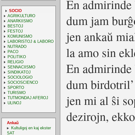
En admirinde 
SOCIO
dum jam burĝo
AGRIKULTURO
ANARKIISMO
BESTOJ
jen ankaŭ mia
FESTOJ
KOMUNISMO
LABORISTOJ & LABORO
NUTRADO
la amo sin ekl
PACO
POLITIKO
RELIGIO
En admirinde 
SENNACIISMO
SINDIKATOJ
SOCIOLOGIO
dum birdotril’
SOCIOSCIENCO
SPORTO
TURISMO
jen mi al ŝi so
TUTMONDAJ AFEROJ
ULINOJ
dezirojn, ekko
Ankaŭ
Kultuligoj en kaj ekster
SAT