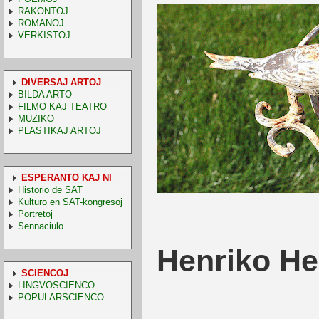
RAKONTOJ
ROMANOJ
VERKISTOJ
DIVERSAJ ARTOJ
BILDA ARTO
FILMO KAJ TEATRO
MUZIKO
PLASTIKAJ ARTOJ
ESPERANTO KAJ NI
Historio de SAT
Kulturo en SAT-kongresoj
Portretoj
Sennaciulo
Henri
ko
He
SCIENCOJ
LINGVOSCIENCO
POPULARSCIENCO