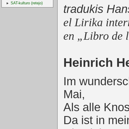
SAT-kulturo (retejo)
tradukis Han
el Lirika inte
en „Libro de l
Heinrich H
Im wundersc
Mai,
Als alle Kno
Da ist in me