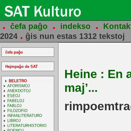
.
.
.
ĉefa paĝo
indekso
Kontak
.
2024
ĝis nun estas 1312 tekstoj
ĉefa paĝo
Hejmpaĝo de SAT
Heine : En 
BELETRO
maj’...
AFORISMOJ
ANEKDOTOJ
ESEOJ
FABELOJ
rimpoemtr
FABLOJ
FILOZOFIO
INFANLITERATURO
LIBROJ
LITERATURHISTORIO
POEMOJ