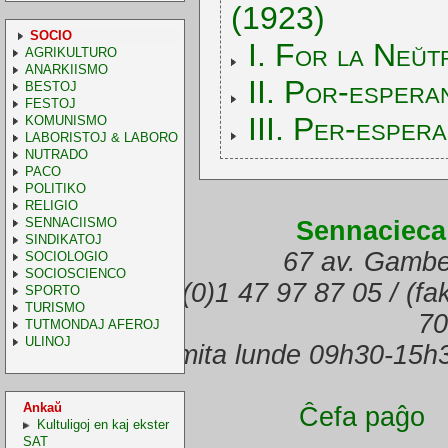
(1923)
SOCIO
I. For la Neŭt
AGRIKULTURO
ANARKIISMO
II. Por-espera
BESTOJ
FESTOJ
III. Per-esper
KOMUNISMO
LABORISTOJ & LABORO
NUTRADO
PACO
POLITIKO
RELIGIO
SENNACIISMO
Sennacieca
SINDIKATOJ
67 av. Gambe
SOCIOLOGIO
SOCIOSCIENCO
(telefono) +33.(0)1 47 97 87 05 / (f
SPORTO
TURISMO
70
TUTMONDAJ AFEROJ
ULINOJ
Oficejo malfermita lunde 09h30-15h
Ankaŭ
Ĉefa paĝo
Kultuligoj en kaj ekster
SAT