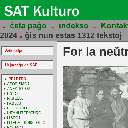
.
.
.
ĉefa paĝo
indekso
Kontak
.
2024
ĝis nun estas 1312 tekstoj
For la neŭt
ĉefa paĝo
Hejmpaĝo de SAT
BELETRO
AFORISMOJ
ANEKDOTOJ
ESEOJ
FABELOJ
FABLOJ
FILOZOFIO
INFANLITERATURO
LIBROJ
LITERATURHISTORIO
POEMOJ