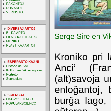
RAKONTOJ
ROMANOJ
VERKISTOJ
DIVERSAJ ARTOJ
BILDA ARTO
Serge Sire en Vi
FILMO KAJ TEATRO
MUZIKO
PLASTIKAJ ARTOJ
Kroniko pri 
ESPERANTO KAJ NI
Anci’ (F
Historio de SAT
Kulturo en SAT-kongresoj
Portretoj
(alt)savoja u
Sennaciulo
enloĝantoj, b
SCIENCOJ
burĝa lago,
LINGVOSCIENCO
POPULARSCIENCO