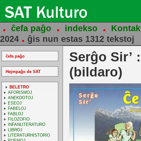
.
.
.
ĉefa paĝo
indekso
Kontak
.
2024
ĝis nun estas 1312 tekstoj
Serĝo Sir’
ĉefa paĝo
(bildaro)
Hejmpaĝo de SAT
BELETRO
AFORISMOJ
ANEKDOTOJ
ESEOJ
FABELOJ
FABLOJ
FILOZOFIO
INFANLITERATURO
LIBROJ
LITERATURHISTORIO
POEMOJ