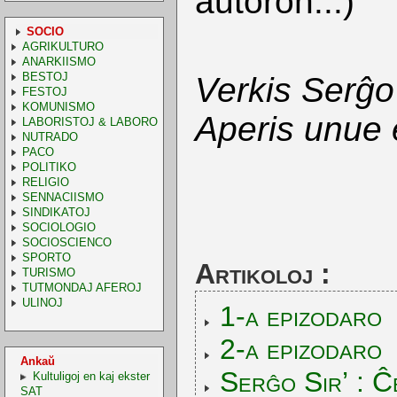
aŭtoron...)
SOCIO
AGRIKULTURO
ANARKIISMO
BESTOJ
Verkis Serĝo
FESTOJ
KOMUNISMO
Aperis unue
LABORISTOJ & LABORO
NUTRADO
PACO
POLITIKO
RELIGIO
SENNACIISMO
SINDIKATOJ
SOCIOLOGIO
SOCIOSCIENCO
SPORTO
Artikoloj :
TURISMO
TUTMONDAJ AFEROJ
ULINOJ
1-a epizodaro
2-a epizodaro
Ankaŭ
Serĝo Sir’ : Ĉ
Kultuligoj en kaj ekster
SAT