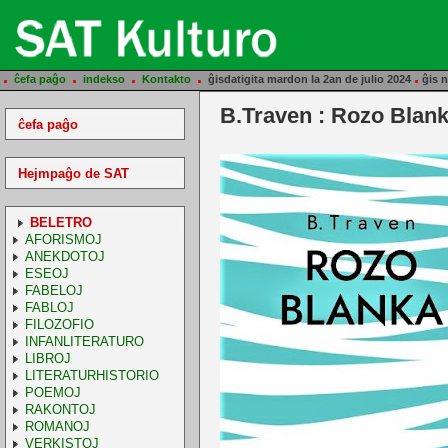
.
.
.
.
.
ĉefa paĝo
indekso
Kontakto
ĝisdatigita mardon la 2an de julio 2024
ĝis n
B.Traven : Rozo Blan
ĉefa paĝo
Hejmpaĝo de SAT
BELETRO
AFORISMOJ
ANEKDOTOJ
ESEOJ
FABELOJ
FABLOJ
FILOZOFIO
INFANLITERATURO
LIBROJ
LITERATURHISTORIO
POEMOJ
RAKONTOJ
ROMANOJ
VERKISTOJ