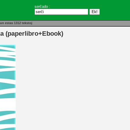
serĉado :
un estas 1312 tekstoj
ka (paperlibro+Ebook)