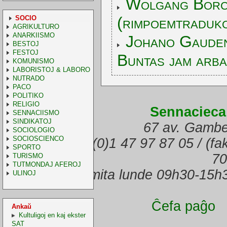
Wolgang Borch
(rimpoemtraduk
SOCIO
AGRIKULTURO
ANARKIISMO
Johano Gaudenc
BESTOJ
FESTOJ
Buntas jam arb
KOMUNISMO
LABORISTOJ & LABORO
NUTRADO
PACO
POLITIKO
RELIGIO
Sennacieca
SENNACIISMO
SINDIKATOJ
67 av. Gambe
SOCIOLOGIO
SOCIOSCIENCO
(telefono) +33.(0)1 47 97 87 05 / (f
SPORTO
70
TURISMO
TUTMONDAJ AFEROJ
Oficejo malfermita lunde 09h30-15h
ULINOJ
Ĉefa paĝo
Ankaŭ
Kultuligoj en kaj ekster
SAT