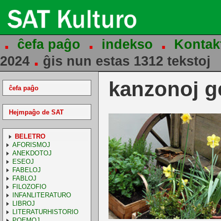
.
.
.
ĉefa paĝo
indekso
Kontak
.
2024
ĝis nun estas 1312 tekstoj
kanzonoj g
ĉefa paĝo
Hejmpaĝo de SAT
BELETRO
AFORISMOJ
ANEKDOTOJ
ESEOJ
FABELOJ
FABLOJ
FILOZOFIO
INFANLITERATURO
LIBROJ
LITERATURHISTORIO
POEMOJ