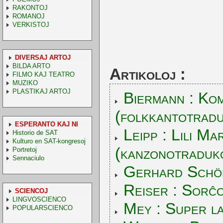
RAKONTOJ
ROMANOJ
VERKISTOJ
DIVERSAJ ARTOJ
BILDA ARTO
Artikoloj :
FILMO KAJ TEATRO
MUZIKO
PLASTIKAJ ARTOJ
Biermann : Ko
(folkkantotrad
ESPERANTO KAJ NI
Leipp : Lili Ma
Historio de SAT
Kulturo en SAT-kongresoj
(kanzonotraduk
Portretoj
Sennaciulo
Gerhard Schön
Reiser : Sorĉo
SCIENCOJ
LINGVOSCIENCO
Mey : Super l
POPULARSCIENCO