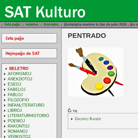
.
.
.
.
.
ĉefa paĝo
indekso
Kontakto
ĝisdatigita mardon la 2an de julio 2024
ĝis n
PENTRADO
ĉefa paĝo
Hejmpaĝo de SAT
BELETRO
AFORISMOJ
ANEKDOTOJ
ESEOJ
FABELOJ
FABLOJ
FILOZOFIO
INFANLITERATURO
LIBROJ
Ĉi tie
LITERATURHISTORIO
Galerio Kaiser
POEMOJ
RAKONTOJ
ROMANOJ
VERKISTOJ