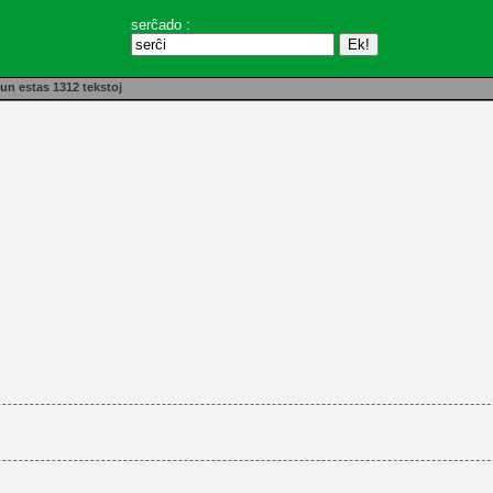
serĉado :
un estas 1312 tekstoj