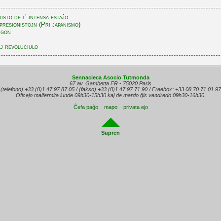
isto de l’ intensa estaĵo
mpresionistojn (Pri japanismo)
igon
j revoluciulo
Sennacieca Asocio Tutmonda
67 av. Gambetta FR - 75020 Paris
(telefono) +33.(0)1 47 97 87 05 / (fakso) +33.(0)1 47 97 71 90 / Freebox: +33.08 70 71 01 97
Oficejo malfermita lunde 09h30-15h30 kaj de mardo ĝis vendredo 09h30-16h30.
Ĉefa paĝo
mapo
privata ejo
Supren