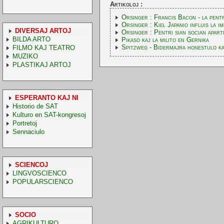
Artikoloj :
Orsinger : Francis Bacon - la pentr
Orsinger : Kiel Japanio influis la i
DIVERSAJ ARTOJ
Orsinger : Pentri sian socian apart
BILDA ARTO
Pikaso kaj la milito en Gernika
Spitzweg - Bidermajra honestulo ka
FILMO KAJ TEATRO
MUZIKO
PLASTIKAJ ARTOJ
ESPERANTO KAJ NI
Historio de SAT
Kulturo en SAT-kongresoj
Portretoj
Sennaciulo
SCIENCOJ
LINGVOSCIENCO
POPULARSCIENCO
SOCIO
AGRIKULTURO