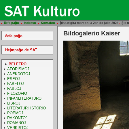
.
.
.
.
.
ĉefa paĝo
indekso
Kontakto
ĝisdatigita mardon la 2an de julio 2024
ĝis n
Bildogalerio Kaiser
ĉefa paĝo
Hejmpaĝo de SAT
BELETRO
AFORISMOJ
ANEKDOTOJ
ESEOJ
FABELOJ
FABLOJ
FILOZOFIO
INFANLITERATURO
LIBROJ
LITERATURHISTORIO
POEMOJ
RAKONTOJ
ROMANOJ
VERKISTOJ