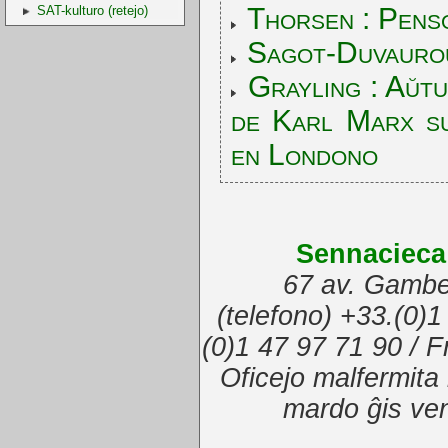
Thorsen : Pens
SAT-kulturo (retejo)
Sagot-Duvaurou
Grayling : Aŭt
de Karl Marx su
en Londono
Sennacieca
67 av. Gambe
(telefono) +33.(0)1
(0)1 47 97 71 90 / 
Oficejo malfermita
mardo ĝis ve