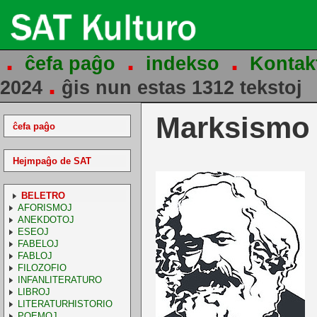
.
.
.
ĉefa paĝo
indekso
Kontak
.
2024
ĝis nun estas 1312 tekstoj
Marksismo
ĉefa paĝo
Hejmpaĝo de SAT
BELETRO
AFORISMOJ
ANEKDOTOJ
ESEOJ
FABELOJ
FABLOJ
FILOZOFIO
INFANLITERATURO
LIBROJ
LITERATURHISTORIO
POEMOJ