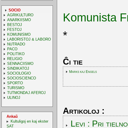
SOCIO
Komunista F
AGRIKULTURO
ANARKIISMO
BESTOJ
FESTOJ
*
KOMUNISMO
LABORISTOJ & LABORO
NUTRADO
PACO
POLITIKO
RELIGIO
Ĉi tie
SENNACIISMO
SINDIKATOJ
Marks kaj Engels
SOCIOLOGIO
SOCIOSCIENCO
SPORTO
TURISMO
TUTMONDAJ AFEROJ
ULINOJ
Artikoloj :
Ankaŭ
Levi : Pri tiel
Kultuligoj en kaj ekster
SAT