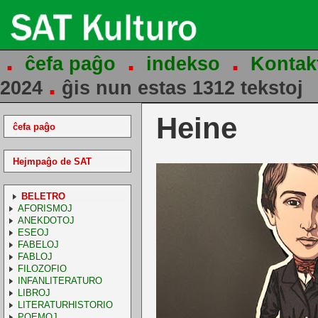
.
.
.
ĉefa paĝo
indekso
Kontak
.
2024
ĝis nun estas 1312 tekstoj
Heine
ĉefa paĝo
Hejmpaĝo de SAT
BELETRO
AFORISMOJ
ANEKDOTOJ
ESEOJ
FABELOJ
FABLOJ
FILOZOFIO
INFANLITERATURO
LIBROJ
LITERATURHISTORIO
POEMOJ