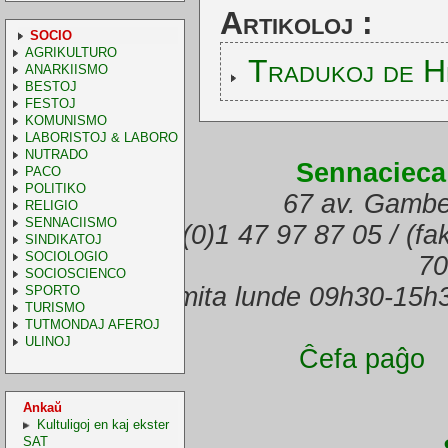
Artikoloj :
SOCIO
AGRIKULTURO
Tradukoj de H
ANARKIISMO
BESTOJ
FESTOJ
KOMUNISMO
LABORISTOJ & LABORO
NUTRADO
Sennacieca
PACO
POLITIKO
67 av. Gambe
RELIGIO
SENNACIISMO
(telefono) +33.(0)1 47 97 87 05 / (f
SINDIKATOJ
SOCIOLOGIO
70
SOCIOSCIENCO
Oficejo malfermita lunde 09h30-15h
SPORTO
TURISMO
TUTMONDAJ AFEROJ
ULINOJ
Ĉefa paĝo
Ankaŭ
Kultuligoj en kaj ekster
SAT