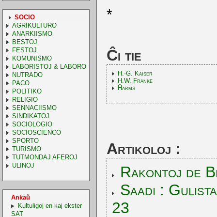
*
SOCIO
AGRIKULTURO
ANARKIISMO
BESTOJ
FESTOJ
Ĉi tie
KOMUNISMO
LABORISTOJ & LABORO
H.-G. Kaiser
NUTRADO
H.W. Franke
PACO
Ĥarms
POLITIKO
RELIGIO
SENNACIISMO
SINDIKATOJ
SOCIOLOGIO
SOCIOSCIENCO
SPORTO
Artikoloj :
TURISMO
TUTMONDAJ AFEROJ
ULINOJ
Rakontoj de B
Saadi : Gulista
Ankaŭ
23
Kultuligoj en kaj ekster
SAT